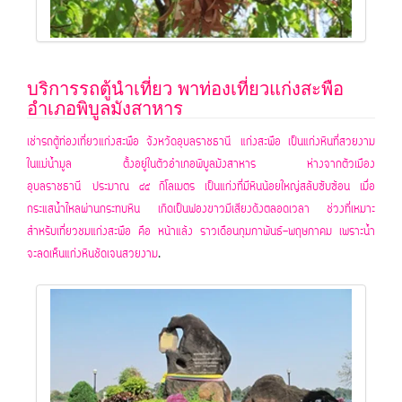
บริการรถตู้นำเที่ยว พาท่องเที่ยวแก่งสะพือ
อำเภอพิบูลมังสาหาร
เ
ช่ารถตู้ท่องเที่ยวแก่งสะพือ จังหวัดอุบลราชธานี แก่งสะพือ เป็นแก่งหินที่สวยงาม
ในแม่น้ำมูล ตั้งอยู่ในตัวอำเภอพิบูลมังสาหาร ห่างจากตัวเมือง
อุบลราชธานี ประมาณ ๔๕ กิโลเมตร เป็นแก่งที่มีหินน้อยใหญ่สลับซับซ้อน เมื่อ
กระแสน้ำไหลผ่านกระทบหิน เกิดเป็นฟองขาวมีเสียงดังตลอดเวลา ช่วงที่เหมาะ
สำหรับเที่ยวชมแก่งสะพือ คือ หน้าแล้ง ราวเดือนกุมภาพันธ์-พฤษภาคม เพราะน้ำ
จะลดเห็นแก่งหินชัดเจนสวยงาม
.