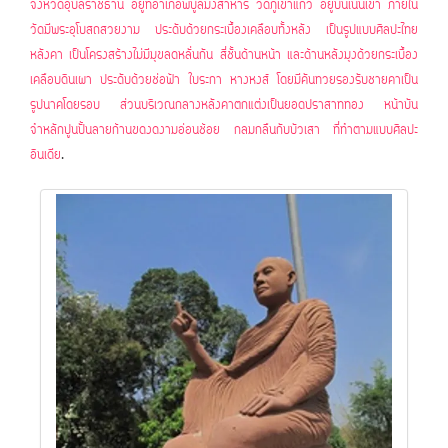
จังหวัดอุบลราชธานี อยู่ที่อำเภอพิบูลมังสาหาร วัดภูเขาแก้ว อยู่บนเนินเขา ภายใน
วัดมีพระอุโบสถสวยงาม ประดับด้วยกระเบื้องเคลือบทั้งหลัง เป็นรูปแบบศิลปะไทย
หลังคา เป็นโครงสร้างไม่มีมุขลดหลั่นกัน สี่ชั้นด้านหน้า และด้านหลังมุงด้วยกระเบื้อง
เคลือบดินเผา ประดับด้วยช่อฟ้า ใบระกา หางหงส์ โดยมีคันทวยรองรับชายคาเป็น
รูปนาคโดยรอบ ส่วนบริเวณกลางหลังคาตกแต่งเป็นยอดปราสาททอง หน้าบัน
จำหลักปูนปั้นลายก้านขดงดงามอ่อนช้อย กลมกลืนกับบัวเสา ที่ทำตามแบบศิลปะ
อินเดีย
.