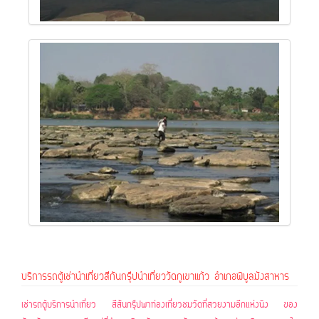
บริการรถตู้เช่านำเที่ยวสีกันกรุ๊ปนำเที่ยววัดภูเขาแก้ว อำเภอพิบูลมังสาหาร
เ
ช่ารถตู้บริการนำเที่ยว สีสันกรุ๊ปพาท่องเที่ยวชมวัดที่สวยงามอีกแห่งนึง ของ