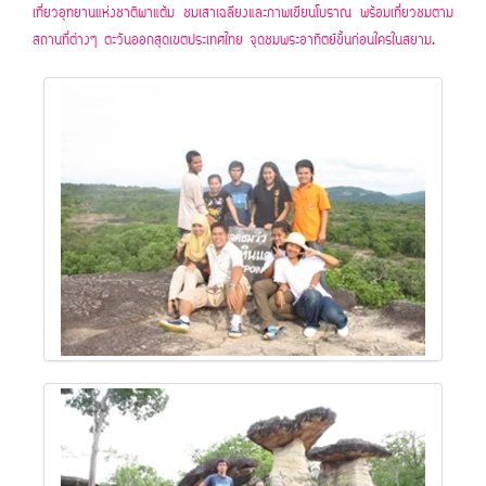
เที่ยวอุทยานแห่งชาติผาแต้ม ชมเสาเฉลียงและภาพเขียนโบราณ พร้อมเที่ยวชมตาม
สถานที่ต่างๆ ตะวันออกสุดเขตประเทศไทย จุดชมพระอาทิตย์ขึ้นก่อนใครในสยาม
.