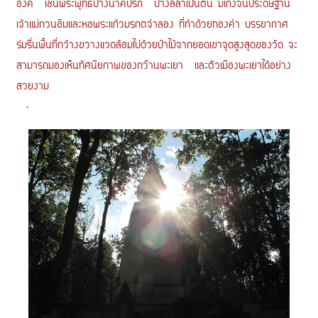
องค์ เช่นพระพุทธปางนาคปรก ปางลีลาเป็นต้น มีเก๋งจีนประดิษฐาน
เจ้าแม่กวนอิมและหอพระแก้วมรกตจำลอง ที่ทำด้วยทองคำ บรรยากาศ
ร่มรื่นพื้นที่กว้างขวางแวดล้อมไปด้วยป่าไม้จากยอดเขาจุดสูงสุดของวัด จะ
สามารถมองเห็นทัศนียภาพของกว๊านพะเยา และตัวเมืองพะเยาได้อย่าง
สวยงาม
.