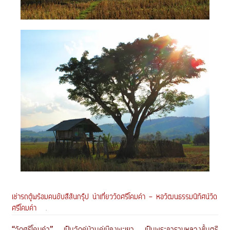
เช่ารถตู้พร้อมคนขับสีสันกรุ๊ป นำเที่ยววัดศรีโคมคำ - หอวัฒนธรรมนิทัศน์วัด
ศรีโคมคำ
.