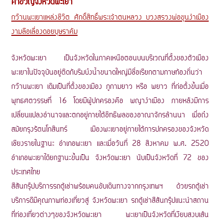
คำขวัญจังหวัดพะเยา
กว๊านพะเยาแหล่งชีวิต ศักดิ์สิทธิ์พระเจ้าตนหลวง บวงสรวงพ่อขุนงำเมือง
งามลือเลื่องดอยบุษราคัม
จังหวัดพะเยา เป็นจังหวัดในภาคเหนือตอนบนบริเวณที่ตั้งของตัวเมือง
พะเยาในปัจจุบันอยู่ติดกับริมบึงน้ำขนาดใหญ่มีชื่อเรียกตามภาษท้องถิ่นว่า
กว๊านพะเยา เดิมเป็นที่ตั้งของเมือง ภูกามยาว หรือ พยาว ที่ก่อตั้งขึ้นเมื่อ
พุทธศตวรรษที่ 16 โดยมีผู้ปกครองคือ พญางำเมือง ภายหลังมีการ
เปลี่ยนแปลงอำนาจและตกอยู่ภายใต้อิทธิพลของอาณาจักรล้านนา เมื่อถึง
สมัยกรุงรัตนโกสินทร์ เมืองพะเยาอยู่ภายใต้การปกครองของจังหวัด
เชียงรายในฐานะ อำเภอพะเยา และเมื่อวันที่ 28 สิงหาคม พ.ศ. 2520
อำเภอพะเยาได้ยกฐานะขึ้นเป็น จังหวัดพะเยา นับเป็นจังหวัดที่ 72 ของ
ประเทศไทย
สีสันกรุ๊ปบริการรถตู้เช่าพร้อมคนขับเดินทางจากกรุงเทพฯ ด้วยรถตู้เช่า
บริการดีมีคุณภาพท่องเที่ยวสู่ จังหวัดพะเยา รถตู้เช่าสีสันกรุ๊ปแนะนำสถาน
ที่ท่องเที่ยวต่างๆของจังหวัดพะเยา พะเยาเป็นจังหวัดที่เงียบสงบเส้น