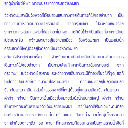
รถตู้นำเที่ยวให้เช่า พาชมบรรยากาศริมกว๊านพะเยา
.
จังหวัดพะเยาเป็นจังหวัดที่เงียบสงบเส้นทางการเดินทางก็ไม่ค่อยลำบาก เป็น
ทางผ่านถ้าหากเดินทางด้วยรถยนต์ จากกรุงเทพฯ ไปจังหวัดเชียงราย
ระหว่างการเดินทางจะมีที่ท่องเที่ยวไม่กี่จุด แต่ก็นับได้ว่าเป็นเมืองที่น่าแวะเวียน
ไปชมนะครับ กว๊านพะเยาอยู่ในอำเภอเมือง จังหวัดพะเยา เป็นแหล่งน้ำ
ธรรมชาติที่ใหญ่ตั้งอยู่ใจกลางเมืองจังหวัดพะเยา
สีสันกรุ๊ปรถตู้เช่าเล่าเรื่อง.. จังหวัดพะเยาเป็นจังหวัดที่เงียบสงบเส้นทางการ
เดินทางก็ไม่ค่อยลำบาก เป็นทางผ่านถ้าหากเดินทางด้วยรถยนต์ จาก
กรุงเทพฯ ไปจังหวัดเชียงราย ระหว่างการเดินทางจะมีที่ท่องเที่ยวไม่กี่จุด แต่ก็
นับได้ว่าเป็นเมืองที่น่าแวะเวียนไปชมนะครับ กว๊านพะเยาอยู่ในอำเภอเมือง
จังหวัดพะเยา เป็นแหล่งน้ำธรรมชาติที่ใหญ่ตั้งอยู่ใจกลางเมืองจังหวัดพะเยา
คำว่า กว๊าน เป็นภาษาพื้นเมืองซึ่งหมายถึงบึงน้ำขนาดใหญ่ คำว่า กว๊าน
เป็นภาษาท้องถิ่นล้านนาดั้งเดิมของคนพะเยา ซึ่งเป็นคำที่เรียกเฉพาะคนท้อง
ถิ่นจังหวัดพะเยาแห่งเดียวเท่านั้น กว๊านพะเยาเป็นบึงน้ำขนาดใหญ่ที่ไหลรวมมา
จากลำห้วยต่างๆถึง ๑๘ สาย ที่ไหลมารวมกันจนกลายเป็นทะเลสาบน้ำจืดที่