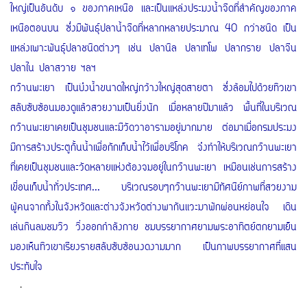
ใหญ่เป็นอันดับ ๑ ของภาคเหนือ และเป็นแหล่งประมงน้ำจืดที่สำคัญของภาค
เหนือตอนบน ซึ่งมีพันธุ์ปลาน้ำจืดที่หลากหลายประมาณ 40 กว่าชนิด เป็น
แหล่งเพาะพันธุ์ปลาชนิดต่างๆ เช่น ปลานิล ปลาเทโพ ปลากราย ปลาจีน
ปลาไน ปลาสวาย ฯลฯ
กว๊านพะเยา เป็นบึงน้ำขนาดใหญ่กว้างใหญ่สุดสายตา ซึ่งล้อมไปด้วยทิวเขา
สลับซับซ้อนมองดูแล้วสวยงามเป็นยิ่งนัก เมื่อหลายปีมาแล้ว พื้นที่ในบริเวณ
กว๊านพะเยาเคยเป็นชุมชนและมีวัดวาอารามอยู่มากมาย ต่อมาเมื่อกรมประมง
มีการสร้างประตูกั้นน้ำเพื่อกักเก็บน้ำไว้เพื่อบริโภค จึงทำให้บริเวณกว๊านพะเยา
ที่เคยเป็นชุมชนและวัดหลายแห่งต้องจมอยู่ในกว๊านพะเยา เหมือนเช่นการสร้าง
เขื่อนเก็บน้ำทั่วประเทศ... บริเวณรอบๆกว๊านพะเยามีทัศนีย์ภาพที่สวยงาม
ผู้คนจากทั้งในจังหวัดและต่างจังหวัดต่างพากันแวะมาพักผ่อนหย่อนใจ เดิน
เล่นกินลมชมวิว วิ่งออกกำลังกาย ชมบรรยากาศยามพระอาทิตย์ตกยามเย็น
มองเห็นทิวเขาเรียงรายสลับซับซ้อนงดงามมาก เป็นภาพบรรยากาศที่แสน
ประทับใจ
.