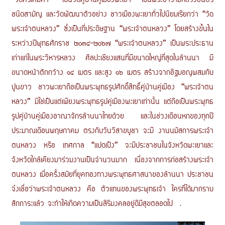
“วัดศรีโคมคำ” เป็นวัดคู่บ้านคู่เมืองพะเยา เป็นพระอารามหลวงชั้นตรี
ชนิดสามัญ และวัดพัฒนาตัวอย่าง ชาวเมืองพะเยาทั่วไปนิยมเรียกว่า “วัด
พระเจ้าตนหลวง” ซึ่งเป็นที่ประดิษฐาน “พระเจ้าตนหลวง” โดยสร้างขึ้นใน
ระหว่างปีพุทธศักราช ๒๐๓๔-๒๐๖๗ “พระเจ้าตนหลวง” เป็นพระประธาน
เก่าแก่ในพระวิหารหลวง ศิลปะเชียงแสนที่มีขนาดใหญ่ที่สุดในล้านนา มี
ขนาดหน้าตักกว้าง ๑๔ เมตร และสูง ๑๖ เมตร สร้างจากอิฐมอญผสมกับ
ปูนขาว ชาวพะเยาถือเป็นพระพุทธรูปศักดิ์สิทธิ์คู่บ้านคู่เมือง “พระเจ้าตน
หลวง” มิใช่เป็นแต่เพียงพระพุทธรูปคู่เมืองพะเยาเท่านั้น แต่ถือเป็นพระพุทธ
รูปคู่บ้านคู่เมืองอาณาจักรล้านนาไทยด้วย และในช่วงเดือนหกของทุกปี
ประมาณเดือนพฤษภาคม ตรงกับวันวิสาขบูชา จะมี งานนมัสการพระเจ้า
ตนหลวง หรือ เทศกาล “แปดเป็ง” จะมีประชาชนในจังหวัดพะเยาและ
จังหวัดใกล้เคียงมาร่วมงานเป็นจำนวนมาก เนื่องจากการก่อสร้างพระเจ้า
ตนหลวง เมื่อครั้งสมัยที่ยุคทองทางพระพุทธศาสนาของล้านนา ประชาชน
จึงเชื่อว่าพระเจ้าตนหลวง คือ ตัวแทนของพระพุทธเจ้า ใครที่ได้มากราบ
สักการะแล้ว จะทำให้เกิดความเป็นสิริมงคลอยู่ดีมีสุขตลอดไป
.