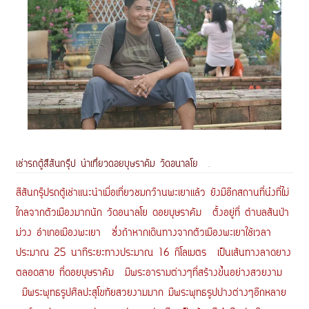
เช่ารถตู้สีสันกรุ๊ป นำเที่ยวดอยบุษราคัม วัดอนาลโย
.
สีสันกรุ๊ปรถตู้เช่าแนะนำเมื่อเที่ยวชมกว๊านพะเยาแล้ว ยังมีอีกสถานที่นึงที่ไม่
ไกลจากตัวเมืองมากนัก วัดอนาลโย ดอยบุษราคัม ตั้งอยู่ที่ ตำบลสันป่า
ม่วง อำเภอเมืองพะเยา ซึ่งถ้าหากเดินทางจากตัวเมืองพะเยาใช้เวลา
ประมาณ 25 นาทีระยะทางประมาณ 16 กิโลเมตร เป็นเส้นทางลาดยาง
ตลอดสาย ที่ดอยบุษราคัม มีพระอารามต่างๆที่สร้างขึ้นอย่างสวยงาม
มีพระพุทธรูปศิลปะสุโขทัยสวยงามมาก มีพระพุทธรูปปางต่างๆอีกหลาย