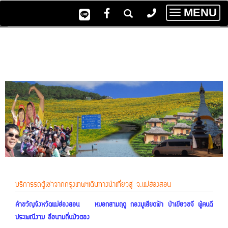
MENU
Toggle
navigatio
บริการรถตู้เช่าจากกรุงเทพฯเดินทางนำเที่ยวสู่ จ.แม่ฮ่องสอน
คำขวัญจังหวัดแม่ฮ่องสอน หมอกสามฤดู กองมูเสียดฟ้า ป่าเขียวขจี ผู้คนดี
ประเพณีงาม ลือนามถิ่นบัวตอง