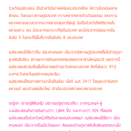
จังหวัดแม่ฮ่องสอน เป็นจังหวัดในภาคเหนือของประเทศไทย มีความโดดเด่นหลาย
ลักษณะ โดยเฉพาะสภาพภูมิประเทศ ความหลากหลายด้านวัฒนธรรม และความ
หลากหลายของประชากรจากหลายกลุ่มชาติพันธุ์ นับเป็นจังหวัดที่สถิติน่าสนใจ
หลายอย่าง เช่น มีประชากรเบาบางที่สุดในประเทศ และมีประชากรน้อยมากเป็น
อันดับ 5 ในขณะที่มีพื้นที่มากเป็นอันดับ 8 ของประเทศ
แม่ฮ่องสอนได้ชื่อว่าเป็น เมืองสามหมอก เนื่องจากมีสภาพภูมิประเทศเต็มไปด้วยภูเขา
สูงสลับซับซ้อน สภาพอากาศมีหมอกปกคลุมตลอดเวลาส่วนใหญ่ของปี นอกจากนี้
แม่ฮ่องสอนยังนับเป็นพื้นที่ปลายสุดด้านตะวันตกของประเทศ คือที่เส้นแวง 97.5
องศาตะวันออกในเขตอำเภอแม่สะเรียง
แม่ฮ่องสอนได้รบการสถาปนาขึ้นเป็นเมือง เมื่อปี พ.ศ. 2417 โดยพระเจ้าอินทรวิ
ชยานนท์ พระเจ้านครเชียงใหม่ เจ้าเมืองประเทศราชแห่งสยามประเทศ
รถตู้เช่า เช่ารถตู้สีสันกรุ๊ป บริการรถตู้เช่าท่องเที่ยว จากกรุงเทพฯ-สู่
จ.แม่ฮ่องสอนกับการเดินทางกว่า 1,864 โค้ง ระยะทางกว่า 924 กิโลเมตร
แม่ฮ่องสอนเป็นจังหวัดหนึ่งที่ติดกับชายแดนประเทศพม่า แม่ฮ่องสอนได้ชื่อว่า เมือง
สามหมอก เนื่องจากเป็นเมืองในหุบเขา ล้อมรอบด้วยภูเขาสลับซับซ้อนทอดขนานไป