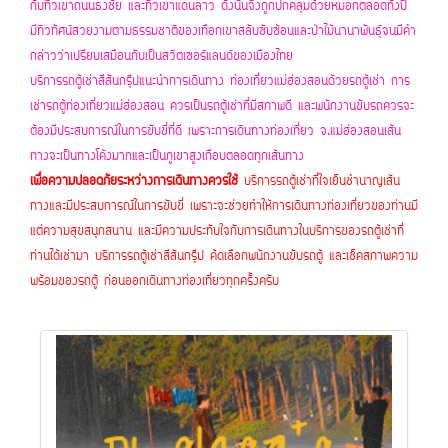
กับทิวเขาถนนธงชัย และทิวเขาแดนลาว ดังนั้นจึงถูกปกคลุมด้วยหมอกตลอดทั้งปี
มีทิวทัศน์สวยงามตามธรรมชาติของเทือกเขาสลับซับซ้อนและป่าไม้นานาพันธุ์จนมีคำ
กล่าวว่าเปรียบเสมือนกับเป็นสวิตเซอร์แลนด์ของเมืองไทย
บริการรถตู้เช่าสีสันกรุ๊ปแนะนำการเดินทาง ท่องเที่ยวแม่ฮ่องสอนด้วยรถตู้เช่า การ
เช่ารถตู้ท่องเที่ยวแม่ฮ่องสอน ควรเป็นรถตู้เช่าที่มีสภาพดี และพนักงานขับรถควรจะ
ต้องมีประสบการณ์ในการขับขี่ที่ดี เพราะการเดินทางท่องเที่ยว จ.แม่ฮ่องสอนเส้น
ทางจะเป็นทางโค้งมากและเป็นภูเขาสูงเกือบตลอดทุกเส้นทาง
เพื่อความปลอดภัยระหว่างการเดินทางควรใช้
บริการรถตู้เช่าที่ใจเย็นชำนาญเส้น
ทางและมีประสบการณ์ในการขับขี่ เพราะจะช่วยทำให้การเดินทางท่องเที่ยวของท่านมี
แต่ความสุขสนุกสนาน และมีความประทับใจกับการเดินทางในบริการของรถตู้เช่าที่
ท่านได้เช่ามา บริการรถตู้เช่าสีสันกรุ๊ป ค้ดเลือกพนักงานขับรถตู้ และเช็คสภาพความ
พร้อมของรถตู้ ก่อนออกเดินทางท่องเที่ยวทุกครั้งครับ