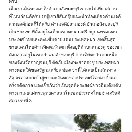
ครับ
เมื่อเราเดินทางมาถึงอำเภอสังขละบุรีเราจะไปเที่ยวสถาน
ที่ไหนก่อนดีครับ รถตู้เช่าสีสันกรุ๊ปแนะนำท่องเที่ยวด่านเจดี
สามองค์ก่อนก็ได้ครับ ด่านเจดีย์สามองค์ อำเภอสังขละบุรี
เป็นช่องเขาที่ตั้งอยู่ในเทือกเขาตะนาวศรี อยู่บนพรมแดน
ประเทศไทยและตะแข็บชายแดนประเทศพม่า เขตสิ้นสุด
ชายแดนไทยด้านทิศตะวันตก ตั้งอยู่ที่ตำบลหนองลู ช่องเขา
ดังกล่าวอยู่ในเขตอำเภอสังขละบุรี ด้านทิศตะวันตกเหนือ
ของจังหวัดกาญจนบุรี ติดกับเมืองพะยาตองซู ประเทศพม่า
ทางตอนใต้ของรัฐกะเหรี่ยง ช่องเขานี้ได้เคยเป็นเส้นทาง
สัญจรทางบกเข้าสู่ทางตะวันตกของประเทศไทยมาตั้งแต่
ครั้งอดีตกาล และเชื่อกันว่าเป็นจุดที่พระสงฆ์ชาวอินเดียเดิน
ทางมาเผยแผ่พระพุทธศาสนาในเขตประเทศไทยช่วงคริสต์
ศตวรรษที่ 3