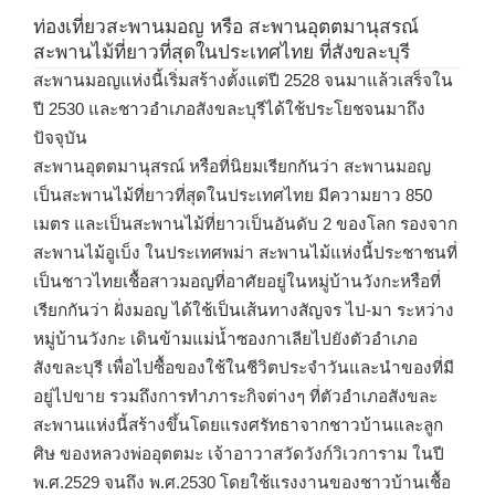
ท่องเที่ยวสะพานมอญ หรือ สะพานอุตตมานุสรณ์
สะพานไม้ที่ยาวที่สุดในประเทศไทย ที่สังขละบุรี
สะพานมอญแห่งนี้เริ่มสร้างตั้งแต่ปี 2528 จนมาแล้วเสร็จใน
ปี 2530 และชาวอำเภอสังขละบุรีได้ใช้ประโยชจนมาถึง
ปัจจุบัน
สะพานอุตตมานุสรณ์ หรือที่นิยมเรียกกันว่า สะพานมอญ
เป็นสะพานไม้ที่ยาวที่สุดในประเทศไทย มีความยาว 850
เมตร และเป็นสะพานไม้ที่ยาวเป็นอันดับ 2 ของโลก รองจาก
สะพานไม้อูเบ็ง ในประเทศพม่า สะพานไม้แห่งนี้ประชาชนที่
เป็นชาวไทยเชื้อสาวมอญที่อาศัยอยู่ในหมู่บ้านวังกะหรือที่
เรียกกันว่า ฝั่งมอญ ได้ใช้เป็นเส้นทางสัญจร ไป-มา ระหว่าง
หมู่บ้านวังกะ เดินข้ามแม่น้ำซองกาเลียไปยังตัวอำเภอ
สังขละบุรี เพื่อไปซื้อของใช้ในชีวิตประจำวันและนำของที่มี
อยู่ไปขาย รวมถึงการทำภาระกิจต่างๆ ที่ตัวอำเภอสังขละ
สะพานแห่งนี้สร้างขึ้นโดยแรงศรัทธาจากชาวบ้านและลูก
ศิษ ของหลวงพ่ออุตตมะ เจ้าอาวาสวัดวังก์วิเวการาม ในปี
พ.ศ.2529 จนถึง พ.ศ.2530 โดยใช้แรงงานของชาวบ้านเชื้อ