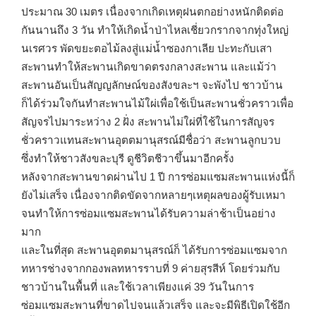
ประมาณ 30 เมตร เนื่องจากเกิดเหตุฝนตกอย่างหนักติดต่อ
กันนานถึง 3 วัน ทำให้เกิดน้ำป่าไหลเชี่ยวกรากจากทุ่งใหญ่
นเรศวร พัดขยะตอไม้ลงสู่แม่น้ำซองกาเลีย ปะทะกับเสา
สะพานทำให้สะพานเกิดขาดตรงกลางสะพาน และแม้ว่า
สะพานอันเป็นสัญญลักษณ์ของสังขละฯ จะพังไป ชาวบ้าน
ก็ได้ร่วมใจกันทำสะพานไม้ใผ่เพื่อใช้เป็นสะพานชั่วคราวเพื่อ
สัญจรไปมาระหว่าง 2 ฝั่ง สะพานไม่ใผ่ที่ใช้ในการสัญจร
ชั่วคราวแทนสะพานอุตตมานุสรณ์มีชื่อว่า สะพานลูกบวบ
ซึ่งทำให้ชาวสังขละบุรี ดูชีวิตชีวาขึ้นมาอีกครั้ง
หลังจากสะพานขาดผ่านไป 1 ปี การซ่อมแซมสะพานแห่งนี้ก็
ยังไม่เสร็จ เนื่องจากติดขัดจากหลายๆเหตุผลของผู้รับเหมา
จนทำให้การซ่อมแซมสะพานได้รับความล่าช้าเป็นอย่าง
มาก
และในที่สุด สะพานอุตตมานุสรณ์ก็ ได้รับการซ่อมแซมจาก
ทหารช่างจากกองพลทหารราบที่ 9 ค่ายสุรสีห์ โดยร่วมกับ
ชาวบ้านในพื้นที่ และใช้เวลาเพียงแค่ 39 วันในการ
ซ่อมแซมสะพานที่ขาดไปจนแล้วเสร็จ และจะมีพิธีเปิดใช้อีก