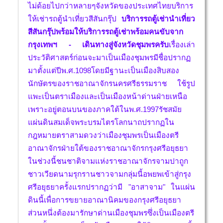
ไม่ด้อยไปกว่าหลายๆจังหวัดของประเทศไทยบริการ
ให้เช่ารถตู้นำเที่ยวสีสันกรุ๊ป
บริการรถตู้เช่านำเที่ยว
สีสันกรุ๊ปพร้อมให้บริการรถตู้เช่าพร้อมคนขับจาก
กรุงเทพฯ - เดินทางสู่จังหวัดชุมพรครับ
เรื่องเล่า
ประวัติศาสตร์ก่อนจะมาเป็นเมืองชุมพร
มีชื่อปรากฏ
มาตั้งแต่ปีพ.ศ.1098โดยมีฐานะเป็นเมืองสิบสอง
นักษัตรของราชอาณาจักรนครศรีธรรมราช ใช้รูป
แพะเป็นตราเมืองและเป็นเมืองหน้าด่านฝ่ายเหนือ
เพราะอยู่ตอนบนของภาคใต้ในพ.ศ.1997รัชสมัย
แผ่นดินสมเด็จพระบรมไตรโลกนาถปรากฏใน
กฎหมายตราสามดวงว่าเมืองชุมพรเป็นเมืองตรี
อาณาจักรฝ่ายใต้ของราชอาณาจักรกรุงศรีอยุธยา
ในช่วงนี้ชนชาติจามแห่งราชอาณาจักรจามปาถูก
ชาวเวียดนามรุกรานชาวจามกลุ่มนี้อพยพเข้าสู่กรุง
ศรีอยุธยาครั้งแรกปรากฏว่ามี "อาสาจาม" ในแผ่น
ดินนี้เพื่อการขยายอาณานิคมของกรุงศรีอยุธยา
ส่วนหนึ่งต้องมารักษาด่านเมืองชุมพรซึ่งเป็นเมืองตรี