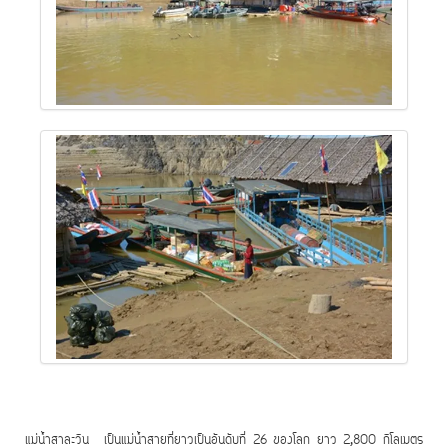
แม่น้ำสาละวิน เป็นแม่น้ำสายที่ยาวเป็นอันดับที่ 26 ของโลก ยาว 2,800 กิโลเมตร